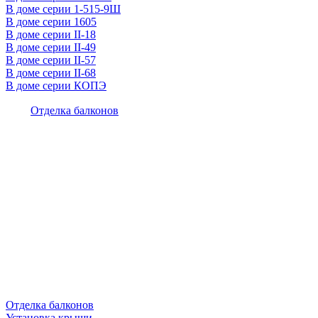
В доме серии 1-515-9Ш
В доме серии 1605
В доме серии II-18
В доме серии II-49
В доме серии II-57
В доме серии II-68
В доме серии КОПЭ
Отделка балконов
Отделка балконов
Установка крыши