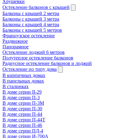
Хрущевки
Остекление балконов с крышей
Балконы с крышей 2 метра
Балконы с крышей 3 метра
Балконы с крышей 4 метра
Балконы с крышей 5 метров
Французское остекление
Раздвижное
Панорамное
Остекление лоджий 6 метров
Полутеплое остекление балконов
Радиусное остекление балконов и лоджий
Остекление по типу дома
В кирпичных домах
В панельных домах
В сталинках
В доме серии II-29
В доме серии П-3
В доме серии П-3М
В доме серии П-30
В доме серии П-44
В доме серии П-44Т
В доме серии П-46
В доме серии ПД-4
В доме серии И-700А