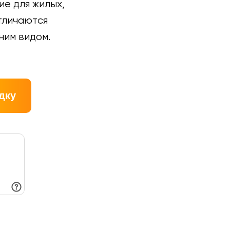
е для жилых,
тличаются
ним видом.
дку