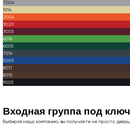
7004
1014
2004
3020
3005
6018
6005
7016
5005
8017
8015
9005
Входная группа под клю
Выбирая нашу компанию, вы получаете не просто дверь