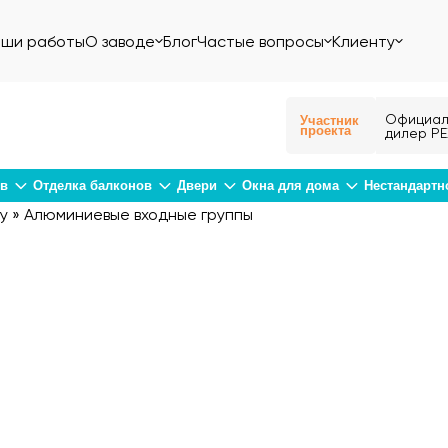
ши работы
О заводе
Блог
Частые вопросы
Клиенту
Официал
Участник
проекта
дилер РЕ
ов
Отделка балконов
Двери
Окна для дома
Нестандартн
у
»
Алюминиевые входные группы