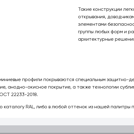
Такие конструкции лег
открывания, доводчика
элементами безопаснос
группы любых форм и р
архитектурные решения
юминиевые профили покрываются специальным защитно-дек
е, анодно-окисное покрытие, а также технологии субли
ГОСТ 22233-2018.
по каталогу RAL, либо в любой оттенок из нашей палитр