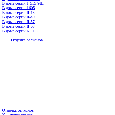
В доме серии 1-515-9Ш
В доме серии 1605
В доме серии II-18
В доме серии II-49
В доме серии II-57
В доме серии II-68
В доме серии КОПЭ
Отделка балконов
Отделка балконов
Установка крыши