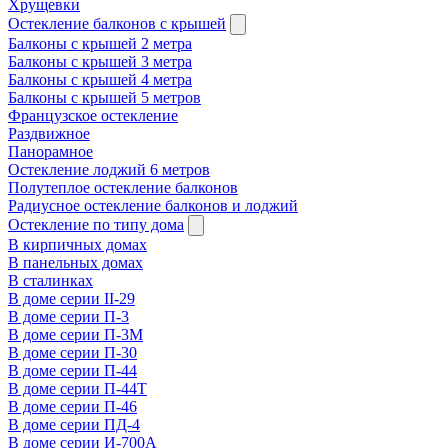
Хрущевки
Остекление балконов с крышей
Балконы с крышей 2 метра
Балконы с крышей 3 метра
Балконы с крышей 4 метра
Балконы с крышей 5 метров
Французское остекление
Раздвижное
Панорамное
Остекление лоджий 6 метров
Полутеплое остекление балконов
Радиусное остекление балконов и лоджий
Остекление по типу дома
В кирпичных домах
В панельных домах
В сталинках
В доме серии II-29
В доме серии П-3
В доме серии П-3М
В доме серии П-30
В доме серии П-44
В доме серии П-44Т
В доме серии П-46
В доме серии ПД-4
В доме серии И-700А