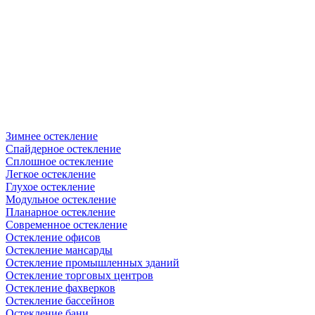
Зимнее остекление
Спайдерное остекление
Сплошное остекление
Легкое остекление
Глухое остекление
Модульное остекление
Планарное остекление
Современное остекление
Остекление офисов
Остекление мансарды
Остекление промышленных зданий
Остекление торговых центров
Остекление фахверков
Остекление бассейнов
Остекление бани