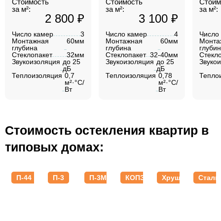
Стоимость
Стоимость
Стоим
за м²:
за м²:
за м²:
2 800 ₽
3 100 ₽
Число камер
3
Число камер
4
Число
Монтажная
60мм
Монтажная
60мм
Монта
глубина
глубина
глуби
Стеклопакет
32мм
Стеклопакет
32-40мм
Стекл
Звукоизоляция
до 25
Звукоизоляция
до 25
Звуко
дБ
дБ
Теплоизоляция
0,7
Теплоизоляция
0,78
Тепло
м²·°C/
м²·°C/
Вт
Вт
Стоимость остекления квартир в
типовых домах:
П-44
П-3
П-3М
КОПЭ
Хрущевки
Стали