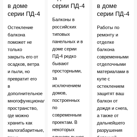
в доме
серии ПД-4
в доме
серии ПД-4
серии ПД-4
Балконы в
российских
Остекление
Работы по
типовых
балкона
ремонту и
панельных и в
поможет не
отделке
доме серии
только
балкона
ПД-4 редко
закрыть его от
современными
бывают
осадков, ветра
отделочными
просторными,
и пыли, но
материалами в
за
превратит его
купе с
исключением
в
остеклением
домов,
дополнительное
защитят ваш
построенных
многофункциональное
балкон от
по
пространство,
дождя и снега,
современным
где можно
а также от
проектам. В
хранить как
дальнейшего
некоторых
малогабаритные,
разрушения
случаях вынос