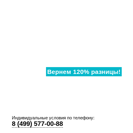
Нашли
дешевле?
Вернем 120% разницы!
Если наши аналогичные окна в другом месте,
дешевле чем у нас, предоставьте договор и мы
предоставим Вам супер-скидку!
Индивидуальные условия по телефону:
8 (499) 577-00-88