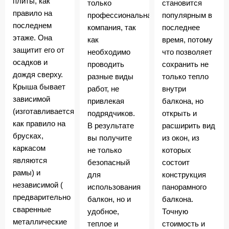
плиты, как
только
становится
правило на
профессиональная
популярным в
последнем
компания, так
последнее
этаже. Она
как
время, потому
защитит его от
необходимо
что позволяет
осадков и
проводить
сохранить не
дождя сверху.
разные виды
только тепло
Крыша бывает
работ, не
внутри
зависимой
привлекая
балкона, но
(изготавливается
подрядчиков.
открыть и
как правило на
В результате
расширить вид
брусках,
вы получите
из окон, из
каркасом
не только
которых
являются
безопасный
состоит
рамы) и
для
конструкция
независимой (
использования
панорамного
предварительно
балкон, но и
балкона.
сваренные
удобное,
Точную
металлические
теплое и
стоимость и