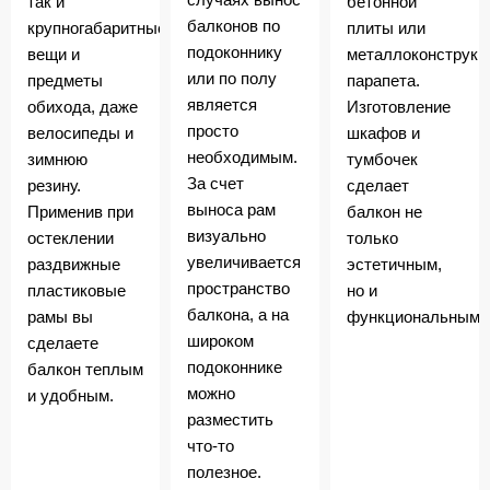
так и
бетонной
балконов по
крупногабаритные
плиты или
подоконнику
вещи и
металлоконструкц
или по полу
предметы
парапета.
является
обихода, даже
Изготовление
просто
велосипеды и
шкафов и
необходимым.
зимнюю
тумбочек
За счет
резину.
сделает
выноса рам
Применив при
балкон не
визуально
остеклении
только
увеличивается
раздвижные
эстетичным,
пространство
пластиковые
но и
балкона, а на
рамы вы
функциональным.
широком
сделаете
подоконнике
балкон теплым
можно
и удобным.
разместить
что-то
полезное.