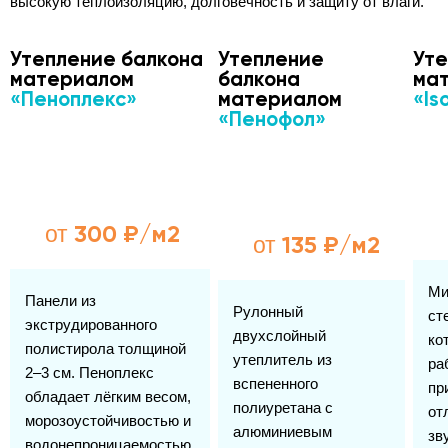
высокую теплоизоляцию, долговечность и защиту от влаги.
Утепление балкона
Утепление
Уте
материалом
балкона
ма
«Пеноплекс»
материалом
«Is
«Пенофол»
300 ₽/м2
от
135 ₽/м2
от
Ми
Панели из
Рулонный
ст
экструдированного
двухслойный
ко
полистирола толщиной
утеплитель из
ра
2–3 см. Пеноплекс
вспененного
пр
обладает лёгким весом,
полиуретана с
от
морозоустойчивостью и
алюминиевым
зв
водонепроницаемостью,