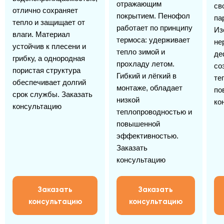
отражающим
св
отлично сохраняет
покрытием. Пенофол
па
тепло и защищает от
работает по принципу
Из
влаги. Материал
термоса: удерживает
не
устойчив к плесени и
тепло зимой и
де
грибку, а однородная
прохладу летом.
со
пористая структура
Гибкий и лёгкий в
те
обеспечивает долгий
монтаже, обладает
по
срок службы. Заказать
низкой
ко
консультацию
теплопроводностью и
повышенной
эффективностью.
Заказать
консультацию
Заказать
Заказать
консультацию
консультацию