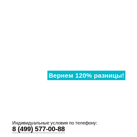
Нашли
дешевле?
Вернем 120% разницы!
Если наши аналогичные окна в другом месте,
дешевле чем у нас, предоставьте договор и мы
предоставим Вам супер-скидку!
Индивидуальные условия по телефону:
8 (499) 577-00-88