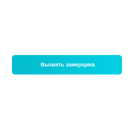
Расчет стоимости в 3 вариантах
Выезжаем в день обращения
Посоветуем, как сэкономить и все
рассчитаем за 20 минут
Замер ни к чему не обязывает
Вызвать замерщика