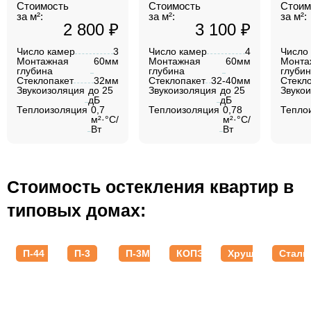
Стоимость
Стоимость
Стоим
за м²:
за м²:
за м²:
2 800 ₽
3 100 ₽
Число камер
3
Число камер
4
Число
Монтажная
60мм
Монтажная
60мм
Монта
глубина
глубина
глуби
Стеклопакет
32мм
Стеклопакет
32-40мм
Стекл
Звукоизоляция
до 25
Звукоизоляция
до 25
Звуко
дБ
дБ
Теплоизоляция
0,7
Теплоизоляция
0,78
Тепло
м²·°C/
м²·°C/
Вт
Вт
Стоимость остекления квартир в
типовых домах:
П-44
П-3
П-3М
КОПЭ
Хрущевки
Стали