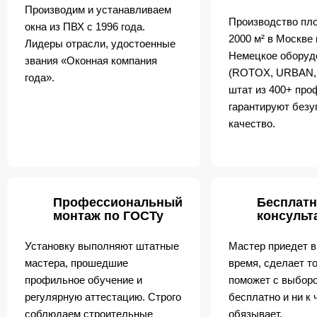
Производим и устанавливаем
Производство пл
окна из ПВХ с 1996 года.
2000 м² в Москве
Лидеры отрасли, удостоенные
Немецкое оборуд
звания «Оконная компания
(ROTOX, URBAN,
года».
штат из 400+ пр
гарантируют безу
качество.
Профессиональный
Бесплатн
монтаж по ГОСТу
консульт
Установку выполняют штатные
Мастер приедет в
мастера, прошедшие
время, сделает т
профильное обучение и
поможет с выборо
регулярную аттестацию. Строго
бесплатно и ни к 
соблюдаем строительные
обязывает.