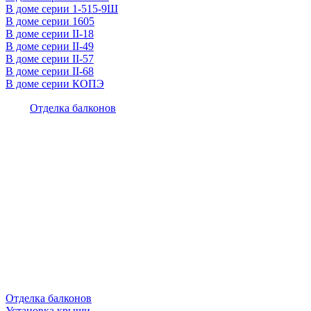
В доме серии 1-515-9Ш
В доме серии 1605
В доме серии II-18
В доме серии II-49
В доме серии II-57
В доме серии II-68
В доме серии КОПЭ
Отделка балконов
Отделка балконов
Установка крыши