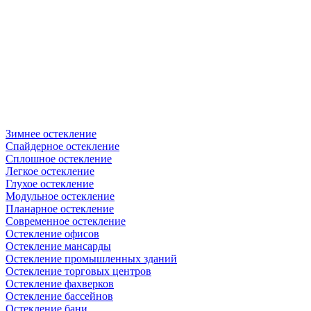
Зимнее остекление
Спайдерное остекление
Сплошное остекление
Легкое остекление
Глухое остекление
Модульное остекление
Планарное остекление
Современное остекление
Остекление офисов
Остекление мансарды
Остекление промышленных зданий
Остекление торговых центров
Остекление фахверков
Остекление бассейнов
Остекление бани