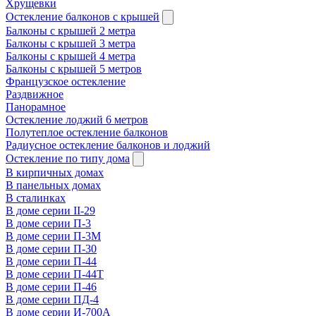
Хрущевки
Остекление балконов с крышей
Балконы с крышей 2 метра
Балконы с крышей 3 метра
Балконы с крышей 4 метра
Балконы с крышей 5 метров
Французское остекление
Раздвижное
Панорамное
Остекление лоджий 6 метров
Полутеплое остекление балконов
Радиусное остекление балконов и лоджий
Остекление по типу дома
В кирпичных домах
В панельных домах
В сталинках
В доме серии II-29
В доме серии П-3
В доме серии П-3М
В доме серии П-30
В доме серии П-44
В доме серии П-44Т
В доме серии П-46
В доме серии ПД-4
В доме серии И-700А