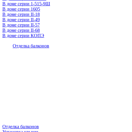
В доме серии 1-515-9Ш
В доме серии 1605
В доме серии II-18
В доме серии II-49
В доме серии II-57
В доме серии II-68
В доме серии КОПЭ
Отделка балконов
Отделка балконов
Установка крыши