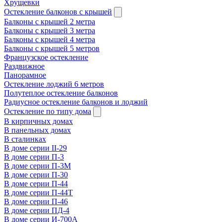
Хрущевки
Остекление балконов с крышей
Балконы с крышей 2 метра
Балконы с крышей 3 метра
Балконы с крышей 4 метра
Балконы с крышей 5 метров
Французское остекление
Раздвижное
Панорамное
Остекление лоджий 6 метров
Полутеплое остекление балконов
Радиусное остекление балконов и лоджий
Остекление по типу дома
В кирпичных домах
В панельных домах
В сталинках
В доме серии II-29
В доме серии П-3
В доме серии П-3М
В доме серии П-30
В доме серии П-44
В доме серии П-44Т
В доме серии П-46
В доме серии ПД-4
В доме серии И-700А