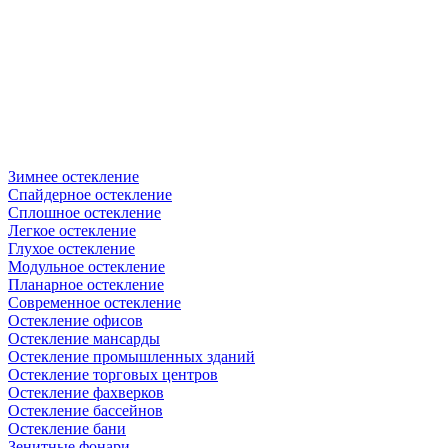
Зимнее остекление
Спайдерное остекление
Сплошное остекление
Легкое остекление
Глухое остекление
Модульное остекление
Планарное остекление
Современное остекление
Остекление офисов
Остекление мансарды
Остекление промышленных зданий
Остекление торговых центров
Остекление фахверков
Остекление бассейнов
Остекление бани
Зенитные фонари