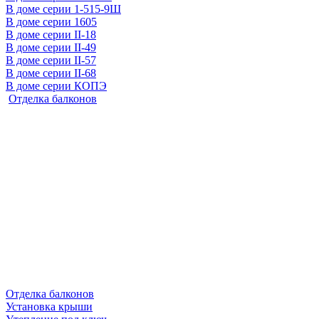
В доме серии 1-515-9Ш
В доме серии 1605
В доме серии II-18
В доме серии II-49
В доме серии II-57
В доме серии II-68
В доме серии КОПЭ
Отделка балконов
Отделка балконов
Установка крыши