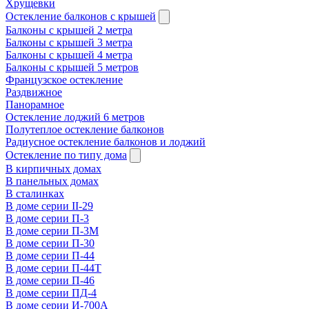
Хрущевки
Остекление балконов с крышей
Балконы с крышей 2 метра
Балконы с крышей 3 метра
Балконы с крышей 4 метра
Балконы с крышей 5 метров
Французское остекление
Раздвижное
Панорамное
Остекление лоджий 6 метров
Полутеплое остекление балконов
Радиусное остекление балконов и лоджий
Остекление по типу дома
В кирпичных домах
В панельных домах
В сталинках
В доме серии II-29
В доме серии П-3
В доме серии П-3М
В доме серии П-30
В доме серии П-44
В доме серии П-44Т
В доме серии П-46
В доме серии ПД-4
В доме серии И-700А