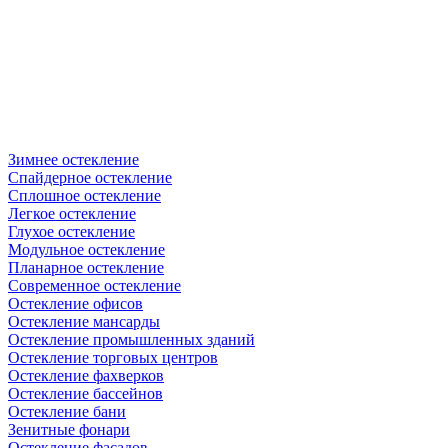
Зимнее остекление
Спайдерное остекление
Сплошное остекление
Легкое остекление
Глухое остекление
Модульное остекление
Планарное остекление
Современное остекление
Остекление офисов
Остекление мансарды
Остекление промышленных зданий
Остекление торговых центров
Остекление фахверков
Остекление бассейнов
Остекление бани
Зенитные фонари
Остекление фасадов